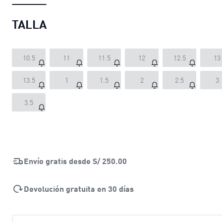
TALLA
10.5
11
11.5
12
12.5
13
13.5
1
1.5
2
2.5
3
3.5
Envío gratis desde
S/ 250.00
Devolución gratuita en 30 días