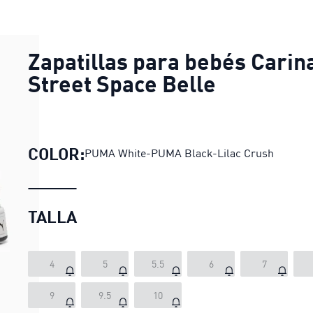
Zapatillas para bebés Carin
Street Space Belle
COLOR:
PUMA White-PUMA Black-Lilac Crush
TALLA
4
5
5.5
6
7
9
9.5
10