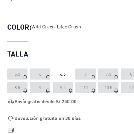
Zapatillas Palermo Moda Xtra Gum 
COLOR:
Wild Green-Lilac Crush
TALLA
5.5
6
6.5
7
7.5
8
8.5
9
9.5
10
10.5
11
Envío gratis desde
S/ 250.00
Devolución gratuita en 30 días