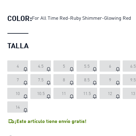
Zapatillas Inverse Parallel Rio Red 
COLOR:
For All Time Red-Ruby Shimmer-Glowing Red
TALLA
4
4.5
5
5.5
6
6.5
7
7.5
8
8.5
9
9.5
10
10.5
11
11.5
12
13
14
¡Este artículo tiene envío gratis!