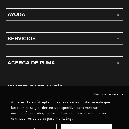
AYUDA
SERVICIOS
ACERCA DE PUMA
MANTÉNGASE AL DÍA
Continuar sin aceptar
Al hacer clic en “Aceptar todas las cookies”, usted acepta que
LOADING...
LOADING.
las cookies se guarden en su dispositivo para mejorar la
navegación del sitio, analizar el uso del mismo, y colaborar
con nuestros estudios para marketing.
Términos y condiciones
Política de Privacidad
Configurador de cookies