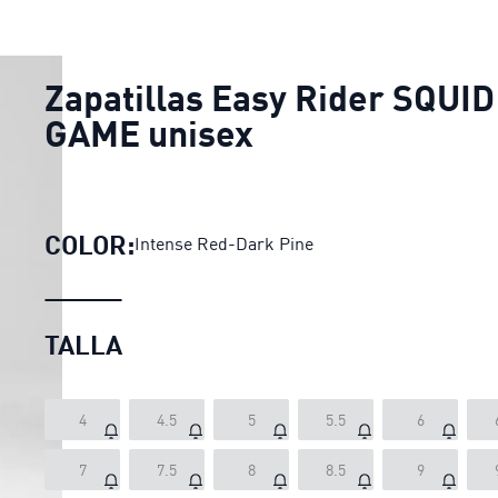
Zapatillas Easy Rider SQUID
GAME unisex
COLOR:
Intense Red-Dark Pine
TALLA
4
4.5
5
5.5
6
7
7.5
8
8.5
9