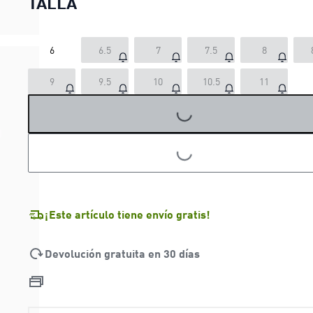
TALLA
6
6.5
7
7.5
8
9
9.5
10
10.5
11
LOADING...
LOADING...
¡Este artículo tiene envío gratis!
Devolución gratuita en 30 días