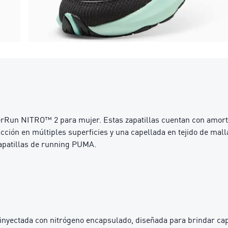
everRun NITRO™ 2 para mujer. Estas zapatillas cuentan con a
ón en múltiples superficies y una capellada en tejido de malla 
zapatillas de running PUMA.
ctada con nitrógeno encapsulado, diseñada para brindar capa