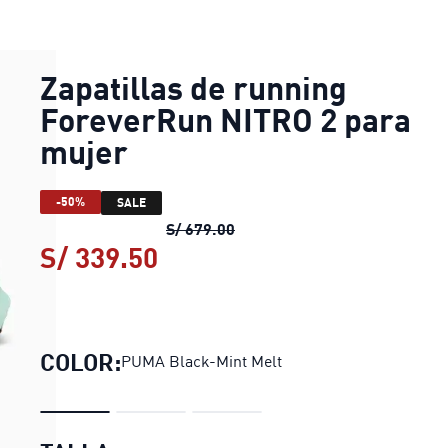
Zapatillas de running
ForeverRun NITRO 2 para
mujer
-50%
SALE
Zapatillas de running Forev
S/ 679.00
S/ 339.50
Zapatillas de running For
COLOR:
PUMA Black-Mint Melt