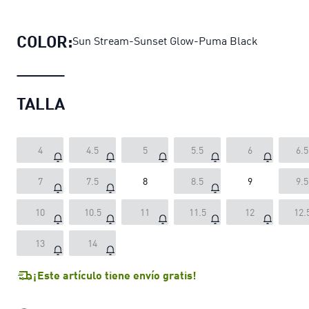
Zapatillas de running evoSPEED FU
COLOR:
Sun Stream-Sunset Glow-Puma Black
TALLA
4
4.5
5
5.5
6
6.5
7
7.5
8
8.5
9
9.5
10
10.5
11
11.5
12
12.
13
14
¡Este artículo tiene envío gratis!