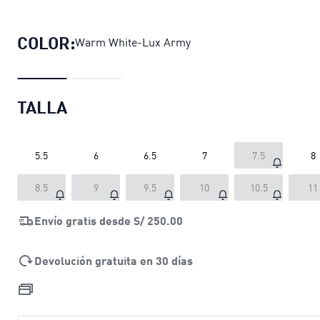
Zapatillas Cali Sylva Wine Club par
COLOR:
Warm White-Lux Army
TALLA
5.5
6
6.5
7
7.5
8
8.5
9
9.5
10
10.5
11
Envío gratis desde
S/ 250.00
Devolución gratuita en 30 días