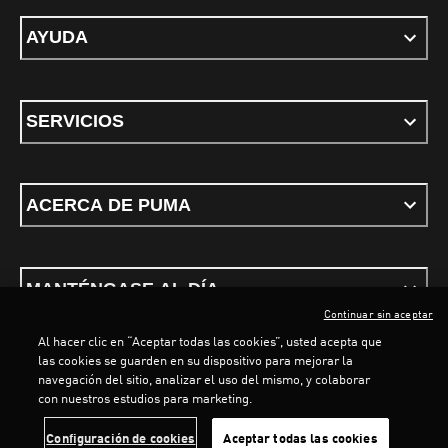
AYUDA
SERVICIOS
ACERCA DE PUMA
MANTÉNGASE AL DÍA
Continuar sin aceptar
Al hacer clic en “Aceptar todas las cookies”, usted acepta que
las cookies se guarden en su dispositivo para mejorar la
navegación del sitio, analizar el uso del mismo, y colaborar
con nuestros estudios para marketing.
Términos y condiciones
Política de Privacidad
Configurador de cookies
LOADING...
LO
Configuración de cookies
Aceptar todas las cookies
©
PUMA, 2026. Todos los derechos reservados