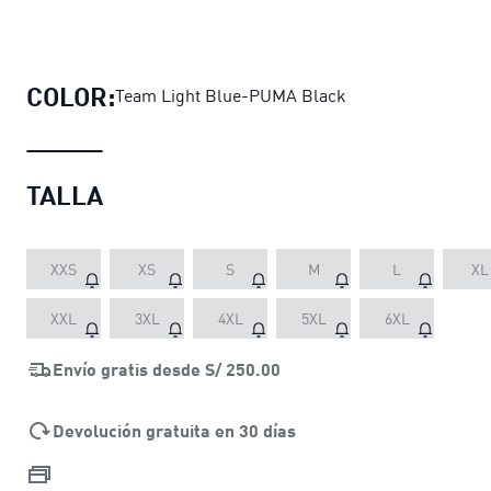
Polera con capucha Sporting Cristal
COLOR:
Team Light Blue-PUMA Black
TALLA
XXS
XS
S
M
L
XL
XXL
3XL
4XL
5XL
6XL
Envío gratis desde
S/ 250.00
Devolución gratuita en 30 días