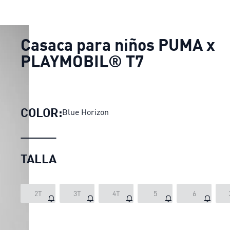
Casaca para niños PUMA x
PLAYMOBIL® T7
COLOR:
Blue Horizon
TALLA
2T
3T
4T
5
6