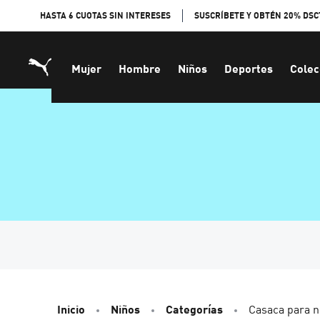
Skip
HASTA 6 CUOTAS SIN INTERESES
SUSCRÍBETE Y OBTÉN 20% DSC
to
Content
Mujer
Hombre
Niños
Deportes
Colec
Inicio
Niños
Categorías
Casaca para 