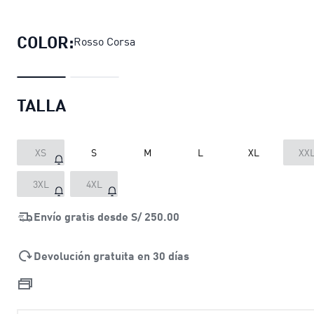
Casaca con capucha Scuderia Ferra
COLOR:
Rosso Corsa
TALLA
XS
S
M
L
XL
XX
3XL
4XL
Envío gratis desde
S/ 250.00
Devolución gratuita en 30 días