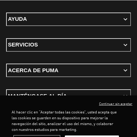
AYUDA
SERVICIOS
ACERCA DE PUMA
MANTÉNGASE AL DÍA
Continuar sin aceptar
Al hacer clic en “Aceptar todas las cookies”, usted acepta que
las cookies se guarden en su dispositivo para mejorar la
LOADING...
LOA
navegación del sitio, analizar el uso del mismo, y colaborar
con nuestros estudios para marketing.
Términos y condiciones
Política de Privacidad
Configurador de cookies