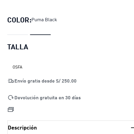
Botella de agua Sportstyle Training
pr
COLOR:
Puma Black
TALLA
OSFA
Envío gratis desde
S/ 250.00
Devolución gratuita en 30 días
Descripción