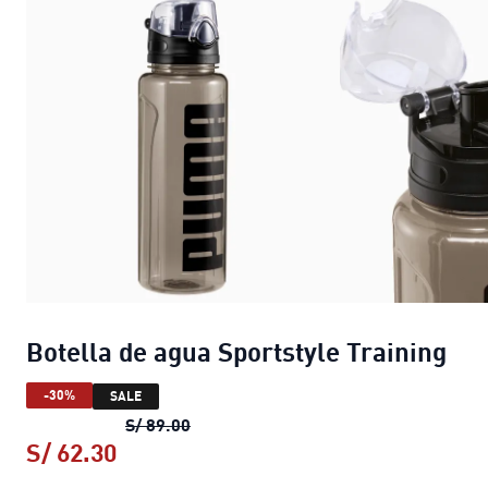
Botella de agua Sportstyle Training
-30%
SALE
Botella de agua Sportstyle Training
pr
S/ 89.00
S/ 62.30