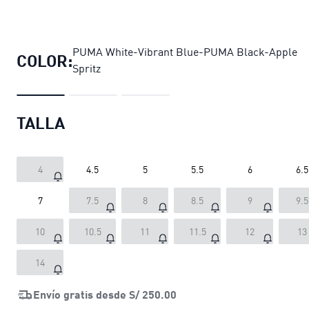
Zapatillas de running Darter Pro 2 
PUMA White-Vibrant Blue-PUMA Black-Apple
COLOR:
Spritz
TALLA
4
4.5
5
5.5
6
6.5
7
7.5
8
8.5
9
9.5
10
10.5
11
11.5
12
13
14
Envío gratis desde
S/ 250.00