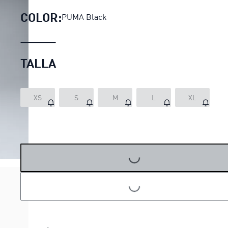
COLOR:
PUMA Black
TALLA
XS
S
M
L
XL
LOADING...
LOADING...