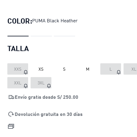
Polo Train All Day Essentials Jaspea
COLOR:
PUMA Black Heather
TALLA
XXS
XS
S
M
L
XL
XXL
3XL
Envío gratis desde
S/ 250.00
Devolución gratuita en 30 días