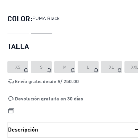
Polera con capucha Wardrobe Essen
COLOR:
PUMA Black
TALLA
XS
S
M
L
XL
XX
Envío gratis desde
S/ 250.00
Devolución gratuita en 30 días
Descripción