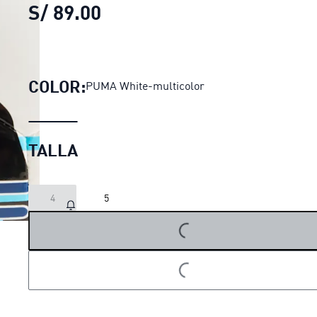
S/ 89.00
Pelota de fútbol Sporting Cri
COLOR:
PUMA White-multicolor
TALLA
4
5
LOADING...
LOADING...