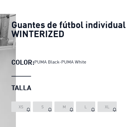
Guantes de fútbol individual
WINTERIZED
COLOR:
PUMA Black-PUMA White
TALLA
XS
S
M
L
XL