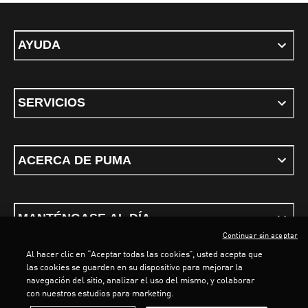
AYUDA
SERVICIOS
ACERCA DE PUMA
MANTÉNGASE AL DÍA
Continuar sin aceptar
Al hacer clic en “Aceptar todas las cookies”, usted acepta que
las cookies se guarden en su dispositivo para mejorar la
LOADING...
LOA
navegación del sitio, analizar el uso del mismo, y colaborar
con nuestros estudios para marketing.
Términos y condiciones
Política de Privacidad
Configurador de cookies