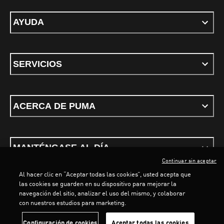
AYUDA
SERVICIOS
ACERCA DE PUMA
MANTÉNGASE AL DÍA
Continuar sin aceptar
Al hacer clic en “Aceptar todas las cookies”, usted acepta que
las cookies se guarden en su dispositivo para mejorar la
LOADING...
LOA
navegación del sitio, analizar el uso del mismo, y colaborar
con nuestros estudios para marketing.
Términos y condiciones
Política de Privacidad
Configurador de cookies
Configuración de cookies
Aceptar todas las cookies