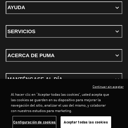
AYUDA
SERVICIOS
ACERCA DE PUMA
MANTÉNGASE AL DÍA
Continuar sin aceptar
Al hacer clic en “Aceptar todas las cookies”, usted acepta que
las cookies se guarden en su dispositivo para mejorar la
navegación del sitio, analizar el uso del mismo, y colaborar
con nuestros estudios para marketing.
Términos y condiciones
Política de Privacidad
Configurador de cookies
LOADING...
LO
Configuración de cookies
Aceptar todas las cookies
©
PUMA, 2026. Todos los derechos reservados