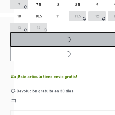
7
7.5
8
8.5
9
10
10.5
11
11.5
12
1
13
14
LOADING...
LOADING...
¡Este artículo tiene envío gratis!
Devolución gratuita en 30 días