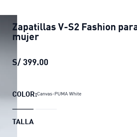
Zapatillas V-S2 Fashion par
mujer
S/ 399.00
Zapatillas V-S2 Fashion p
COLOR:
Canvas-PUMA White
TALLA