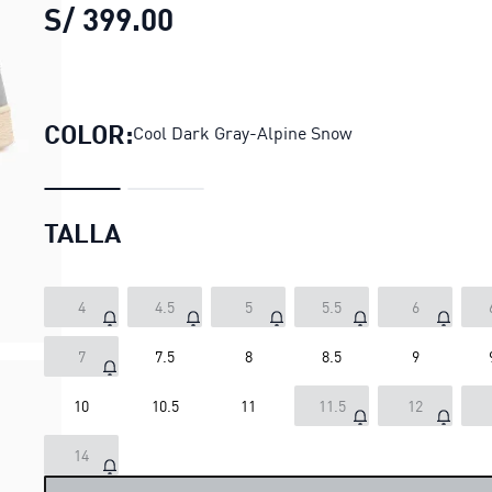
S/ 399.00
Zapatillas Suede XL Shad
COLOR:
Cool Dark Gray-Alpine Snow
TALLA
4
4.5
5
5.5
6
7
7.5
8
8.5
9
10
10.5
11
11.5
12
LOADING...
14