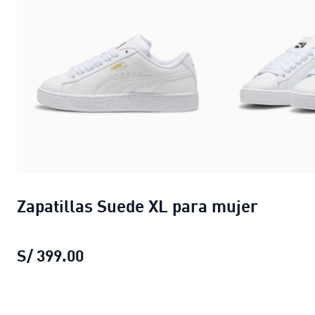
Zapatillas Suede XL para mujer
S/ 399.00
Zapatillas Suede XL para mujer
prec