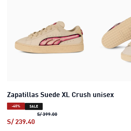
Zapatillas Suede XL Crush unisex
-40%
SALE
Zapatillas Suede XL Crush unisex
p
S/ 399.00
S/ 239.40