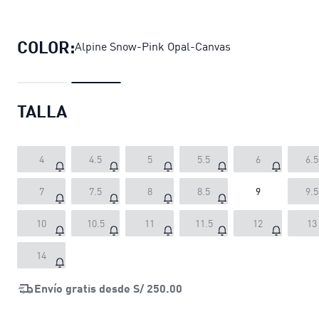
Zapatillas Suede XL Crush unisex
pr
COLOR:
Alpine Snow-Pink Opal-Canvas
TALLA
4
4.5
5
5.5
6
6.5
7
7.5
8
8.5
9
9.5
10
10.5
11
11.5
12
13
14
Envío gratis desde
S/ 250.00