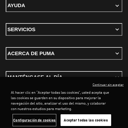
AYUDA
SERVICIOS
ACERCA DE PUMA
MANTÉNGASE AL DÍA
Continuar sin aceptar
Al hacer clic en “Aceptar todas las cookies”, usted acepta que
LOADING...
LOADI
las cookies se guarden en su dispositivo para mejorar la
navegación del sitio, analizar el uso del mismo, y colaborar
con nuestros estudios para marketing.
Términos y condiciones
Política de Privacidad
Configurador de cookies
Configuración de cookies
Aceptar todas las cookies
©
PUMA, 2026. Todos los derechos reservados