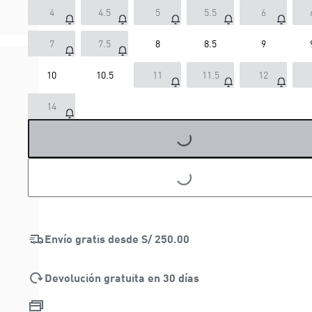
4
4.5
5
5.5
6
7
7.5
8
8.5
9
10
10.5
11
11.5
12
LOADING...
14
LOADING...
Envío gratis desde
S/ 250.00
Devolución gratuita en 30 días