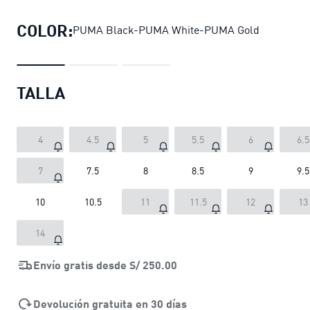
COLOR:
PUMA Black-PUMA White-PUMA Gold
TALLA
4
4.5
5
5.5
6
6.5
7
7.5
8
8.5
9
9.5
10
10.5
11
11.5
12
13
14
Envío gratis desde
S/ 250.00
Devolución gratuita en 30 días