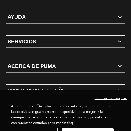
AYUDA
SERVICIOS
ACERCA DE PUMA
MANTÉNGASE AL DÍA
Continuar sin aceptar
Al hacer clic en “Aceptar todas las cookies”, usted acepta que
las cookies se guarden en su dispositivo para mejorar la
LOADING...
LOA
navegación del sitio, analizar el uso del mismo, y colaborar
con nuestros estudios para marketing.
Términos y condiciones
Política de Privacidad
Configurador de cookies