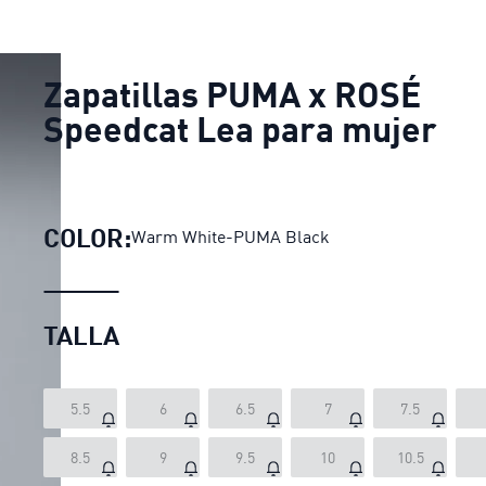
Zapatillas PUMA x ROSÉ
Speedcat Lea para mujer
COLOR:
Warm White-PUMA Black
TALLA
5.5
6
6.5
7
7.5
8.5
9
9.5
10
10.5