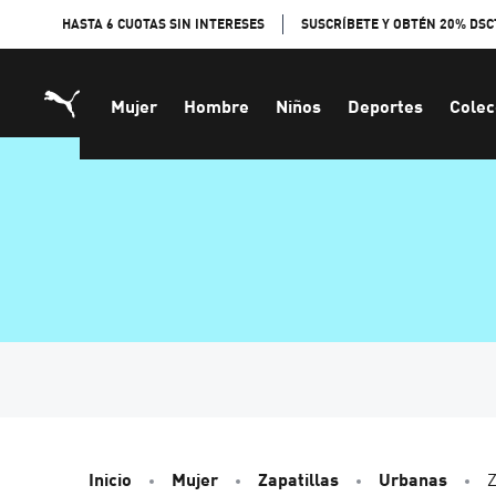
Skip
HASTA 6 CUOTAS SIN INTERESES
SUSCRÍBETE Y OBTÉN 20% DSC
to
Content
Mujer
Hombre
Niños
Deportes
Colec
Inicio
Mujer
Zapatillas
Urbanas
Z