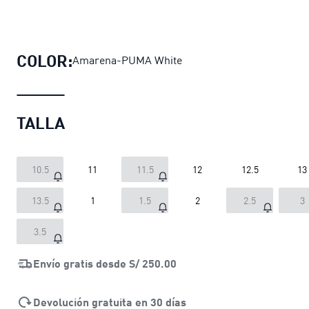
Zapatillas para niños Suede XL Spor
COLOR:
Amarena-PUMA White
TALLA
10.5
11
11.5
12
12.5
13
13.5
1
1.5
2
2.5
3
3.5
Envío gratis desde
S/ 250.00
Devolución gratuita en 30 días