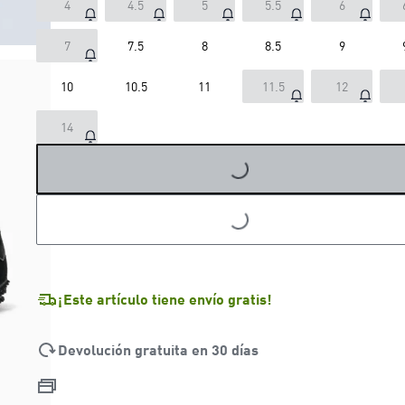
4
4.5
5
5.5
6
7
7.5
8
8.5
9
10
10.5
11
11.5
12
14
LOADING...
LOADING...
¡Este artículo tiene envío gratis!
Devolución gratuita en 30 días