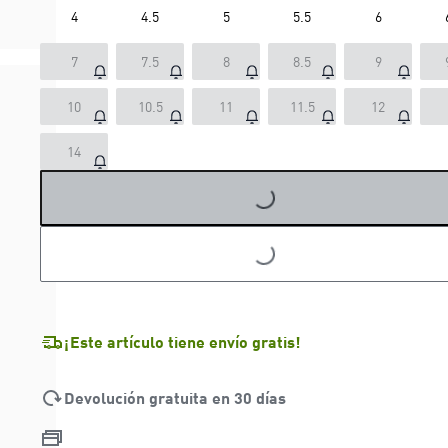
4
4.5
5
5.5
6
7
7.5
8
8.5
9
10
10.5
11
11.5
12
14
LOADING...
LOADING...
¡Este artículo tiene envío gratis!
Devolución gratuita en 30 días