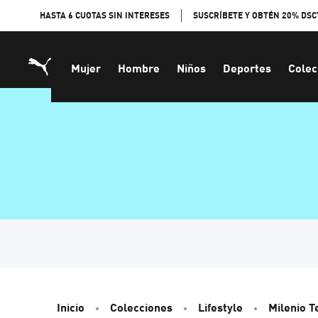
Skip
HASTA 6 CUOTAS SIN INTERESES
SUSCRÍBETE Y OBTÉN 20% DSC
to
Content
Mujer
Hombre
Niños
Deportes
Colec
Inicio
Colecciones
Lifestyle
Milenio T