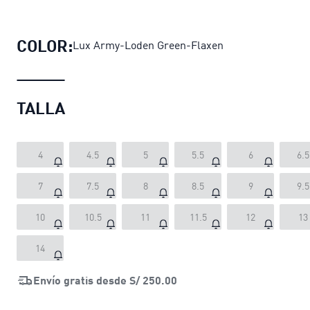
Zapatillas Inverse Parallel Camo u
COLOR:
Lux Army-Loden Green-Flaxen
TALLA
4
4.5
5
5.5
6
6.5
7
7.5
8
8.5
9
9.5
10
10.5
11
11.5
12
13
14
Envío gratis desde
S/ 250.00