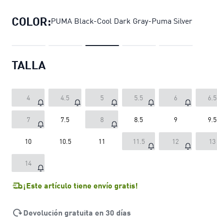
COLOR:
PUMA Black-Cool Dark Gray-Puma Silver
TALLA
4
4.5
5
5.5
6
6.5
7
7.5
8
8.5
9
9.5
10
10.5
11
11.5
12
13
14
¡Este artículo tiene envío gratis!
Devolución gratuita en 30 días