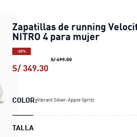
Zapatillas de running Veloci
NITRO 4 para mujer
-30%
Zapatillas de running Veloci
S/ 499.00
S/ 349.30
Zapatillas de running Velo
COLOR:
Vibrant Silver-Apple Spritz
TALLA