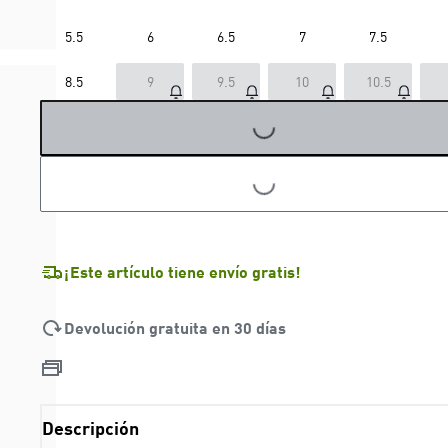
5.5
6
6.5
7
7.5
8.5
9
9.5
10
10.5
LOADING...
LOADING...
¡Este artículo tiene envío gratis!
Devolución gratuita en 30 días
Descripción