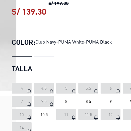
Zapatillas de running SOFTR
S/ 199.00
S/ 139.30
Zapatillas de running SO
COLOR:
Club Navy-PUMA White-PUMA Black
TALLA
4
4.5
5
5.5
6
7
7.5
8
8.5
9
10
10.5
11
11.5
12
14