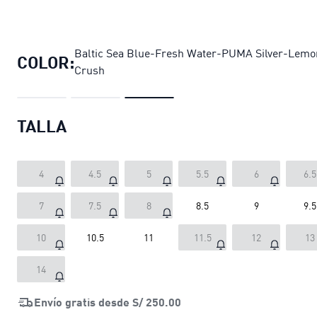
Zapatillas de running Darter Pro 2 
Baltic Sea Blue-Fresh Water-PUMA Silver-Lemo
COLOR:
Crush
TALLA
4
4.5
5
5.5
6
6.5
7
7.5
8
8.5
9
9.5
10
10.5
11
11.5
12
13
14
Envío gratis desde
S/ 250.00