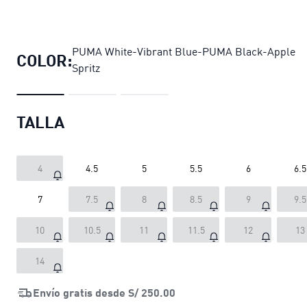
Zapatillas de running Darter Pro 2 
PUMA White-Vibrant Blue-PUMA Black-Apple
COLOR:
Spritz
TALLA
4
4.5
5
5.5
6
6.5
7
7.5
8
8.5
9
9.5
10
10.5
11
11.5
12
13
14
Envío gratis desde
S/ 250.00