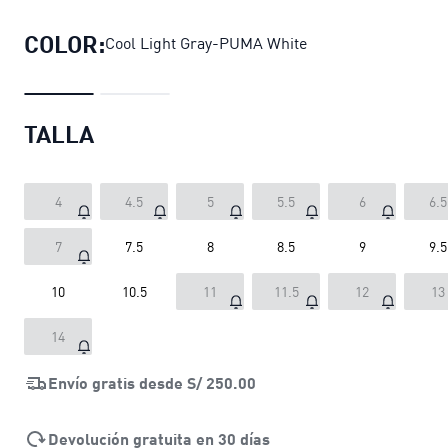
COLOR:
Cool Light Gray-PUMA White
TALLA
4
4.5
5
5.5
6
6.5
7
7.5
8
8.5
9
9.5
10
10.5
11
11.5
12
13
14
Envío gratis desde
S/ 250.00
Devolución gratuita en 30 días