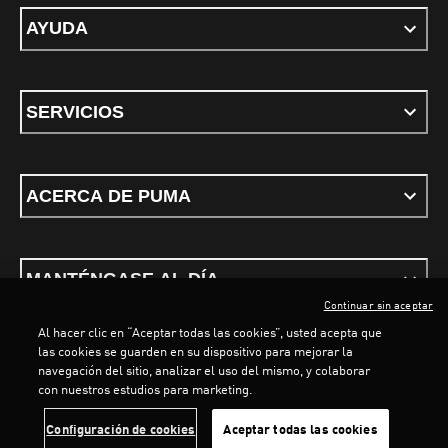
AYUDA
SERVICIOS
ACERCA DE PUMA
MANTÉNGASE AL DÍA
Continuar sin aceptar
Al hacer clic en “Aceptar todas las cookies”, usted acepta que
LOADING...
LOADING.
las cookies se guarden en su dispositivo para mejorar la
navegación del sitio, analizar el uso del mismo, y colaborar
con nuestros estudios para marketing.
Términos y condiciones
Política de Privacidad
Configurador de cookies
Configuración de cookies
Aceptar todas las cookies
©
PUMA, 2026. Todos los derechos reservados