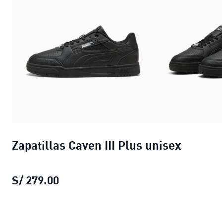
Zapatillas Caven III Plus unisex
S/ 279.00
Zapatillas Caven III Plus unisex
prec