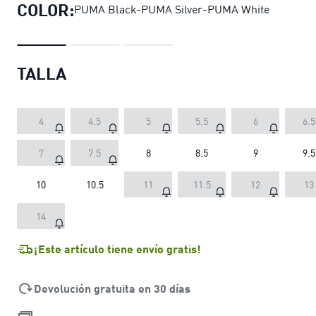
COLOR:
PUMA Black-PUMA Silver-PUMA White
TALLA
4
4.5
5
5.5
6
6.5
7
7.5
8
8.5
9
9.5
10
10.5
11
11.5
12
13
14
¡Este artículo tiene envío gratis!
Devolución gratuita en 30 días