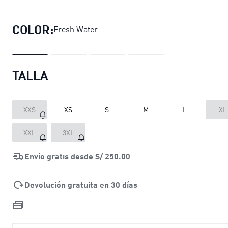
Top deportivo elástico 4KEEPS para 
COLOR:
Fresh Water
TALLA
XXS
XS
S
M
L
XL
XXL
3XL
Envío gratis desde
S/ 250.00
Devolución gratuita en 30 días