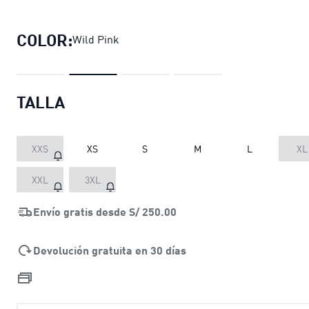
Top deportivo elástico 4KEEPS para 
COLOR:
Wild Pink
TALLA
XXS
XS
S
M
L
XL
XXL
3XL
Envío gratis desde
S/ 250.00
Devolución gratuita en 30 días