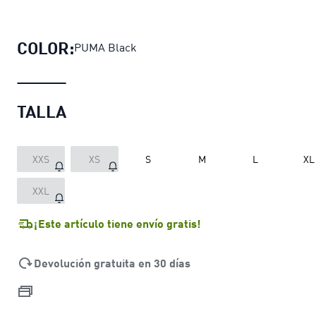
Tercera camiseta Sporting Cristal 
COLOR:
PUMA Black
TALLA
XXS
XS
S
M
L
XL
XXL
¡Este artículo tiene envío gratis!
Devolución gratuita en 30 días