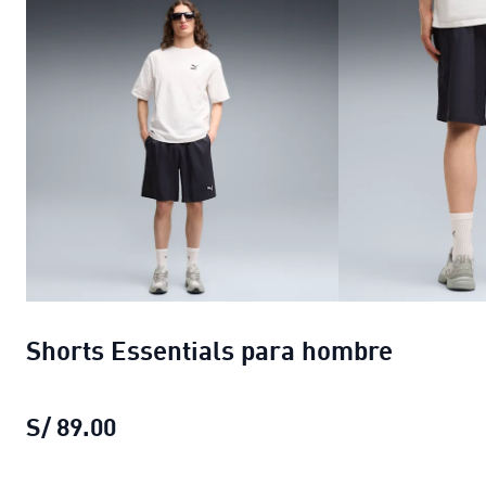
Shorts Essentials para hombre
S/ 89.00
Shorts Essentials para hombre
precio