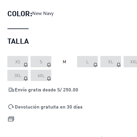
COLOR:
New Navy
TALLA
XS
S
M
L
XL
XX
3XL
4XL
Envío gratis desde
S/ 250.00
Devolución gratuita en 30 días