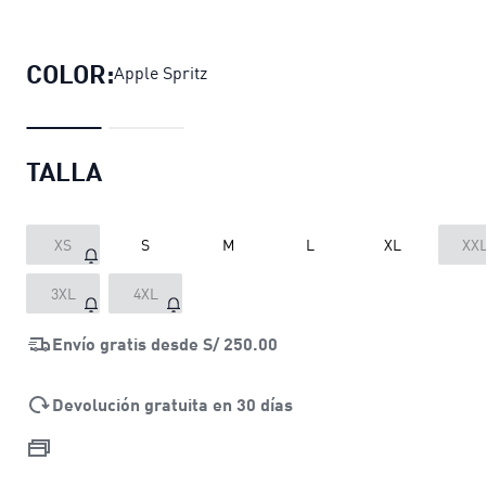
Shorts de running Run Velocity par
COLOR:
Apple Spritz
TALLA
XS
S
M
L
XL
XX
3XL
4XL
Envío gratis desde
S/ 250.00
Devolución gratuita en 30 días