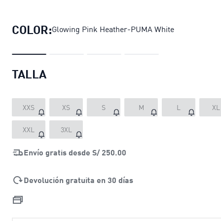
Polo Train All Day Essentials Jaspea
COLOR:
Glowing Pink Heather-PUMA White
TALLA
XXS
XS
S
M
L
XL
XXL
3XL
Envío gratis desde
S/ 250.00
Devolución gratuita en 30 días