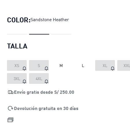
Polo Train All Day Essentials Jaspe
COLOR:
Sandstone Heather
TALLA
XS
S
M
L
XL
XX
3XL
4XL
Envío gratis desde
S/ 250.00
Devolución gratuita en 30 días