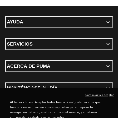
AYUDA
SERVICIOS
ACERCA DE PUMA
MANTÉNGASE AL DÍA
Continuar sin aceptar
Al hacer clic en “Aceptar todas las cookies”, usted acepta que
las cookies se guarden en su dispositivo para mejorar la
LOADING...
LOA
navegación del sitio, analizar el uso del mismo, y colaborar
con nuestros estudios para marketing.
Términos y condiciones
Política de Privacidad
Configurador de cookies