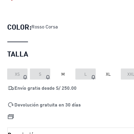
Polo Scuderia Ferrari Tonal Shield 
COLOR:
Rosso Corsa
TALLA
XS
S
M
L
XL
XX
Envío gratis desde
S/ 250.00
Devolución gratuita en 30 días